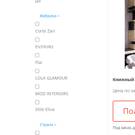
Да
Фабрика
Corte Zari
Eichholtz
Flai
LOLA GLAMOUR
Книжный 
Цена по з
MOD INTERIORS
По
Stile Elisa
Страна
Под заказ, 