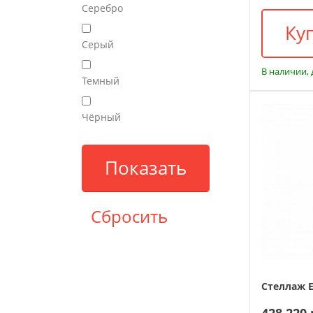
Серебро
Ку
Серый
В наличии, 
Темный
Чёрный
Стеллаж Ei
428 220 