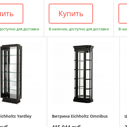
пить
Купить
доступно для доставки
В наличии, доступно для доставки
В на
chholtz Yardley
Витрина Eichholtz Omnibus
руб.
415 044 руб.