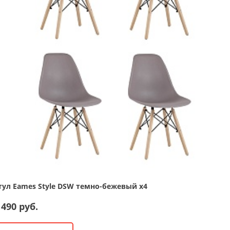
тул Eames Style DSW темно-бежевый x4
 490 руб.