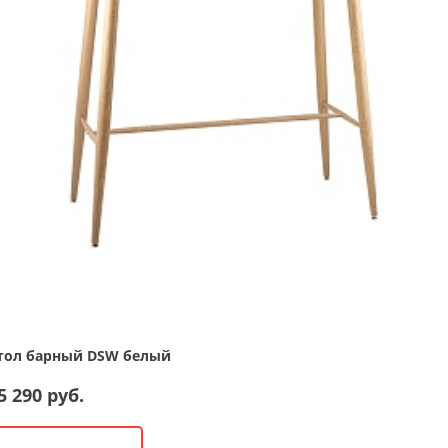
тол барный DSW белый
5 290 руб.