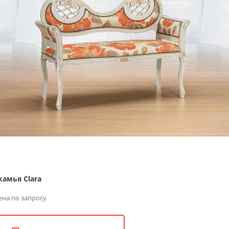
камья Clara
ена по запросу