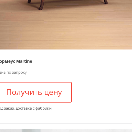
ормеус Martine
ена по запросу
Получить цену
д заказ, доставка с фабрики