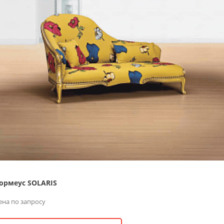
ормеус SOLARIS
ена по запросу