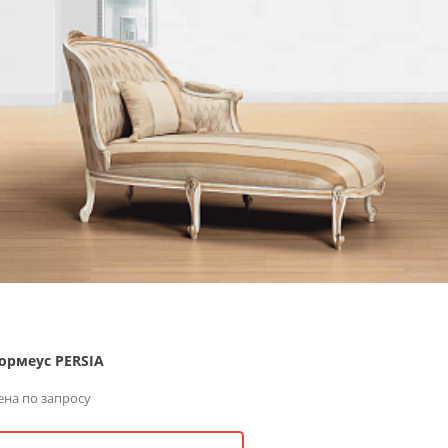
ормеус PERSIA
ена по запросу