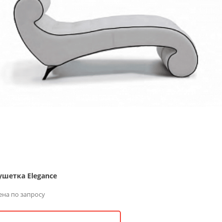
ушетка Elegance
ена по запросу