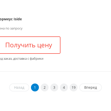
ормеус Iside
ена по запросу
Получить цену
д заказ, доставка с фабрики
Назад
1
2
3
4
19
Вперед