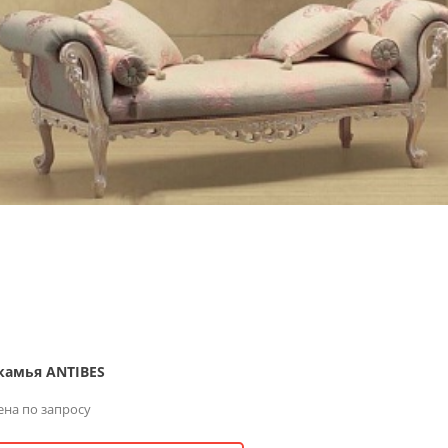
камья ANTIBES
ена по запросу