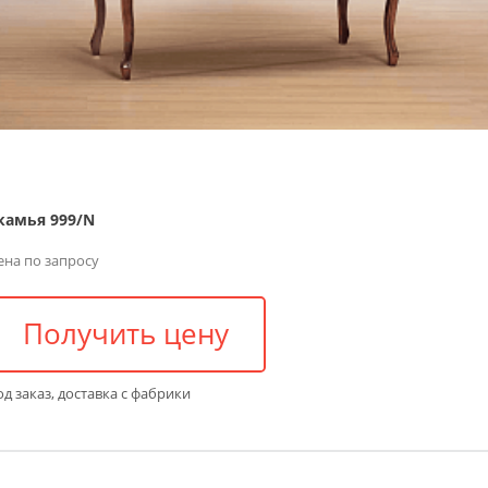
камья 999/N
ена по запросу
Получить цену
д заказ, доставка с фабрики