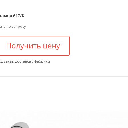
камья 617/K
ена по запросу
Получить цену
д заказ, доставка с фабрики