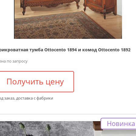
рикроватная тумба Ottocento 1894 и комод Ottocento 1892
ена по запросу
Получить цену
д заказ, доставка с фабрики
Новинка