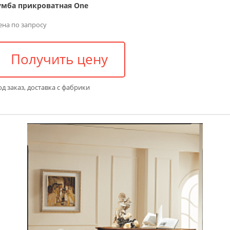
умба прикроватная One
ена по запросу
Получить цену
д заказ, доставка с фабрики