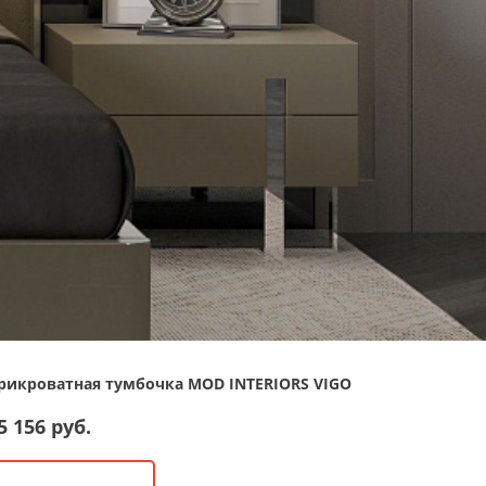
рикроватная тумбочка MOD INTERIORS VIGO
5 156 руб.