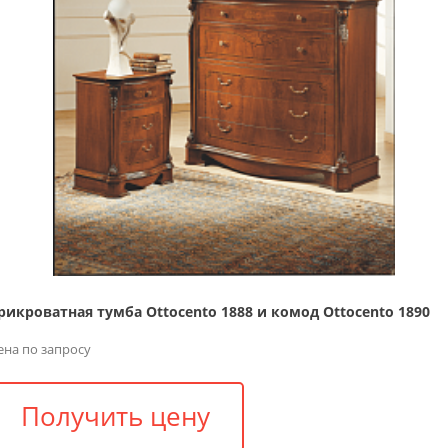
рикроватная тумба Ottocento 1888 и комод Ottocento 1890
ена по запросу
Получить цену