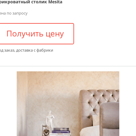
рикроватный столик Mesita
ена по запросу
Получить цену
д заказ, доставка с фабрики