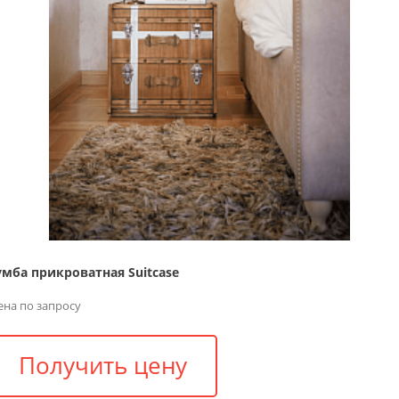
умба прикроватная Suitcase
ена по запросу
Получить цену