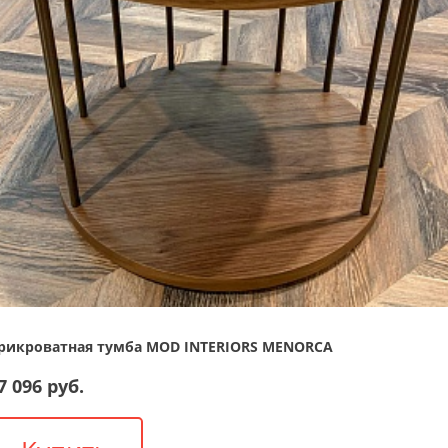
рикроватная тумба MOD INTERIORS MENORCA
7 096 руб.