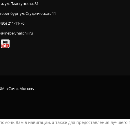
и, ул. Пластунская, 81
теринбург ул. Студенческая, 11
(495) 211-11-70
o@mebelvnalichii.ru
OM в Сочи, Москве,
ы помочь Вам в навигации, а также для предоставления лучшего