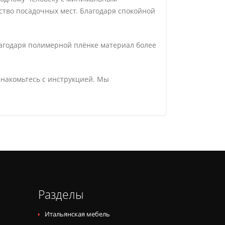
ство посадочных мест. Благодаря спокойной
агодаря полимерной плёнке материал более
знакомьтесь с инструкцией. Мы
Разделы
Итальянская мебель