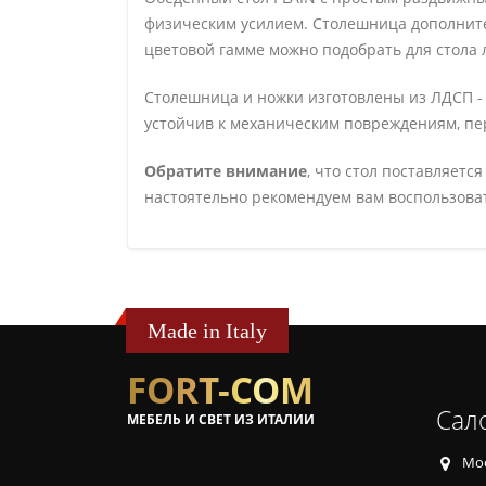
физическим усилием. Столешница дополните
цветовой гамме можно подобрать для стола 
Столешница и ножки изготовлены из ЛДСП -
устойчив к механическим повреждениям, пе
Обратите внимание
, что стол поставляет
настоятельно рекомендуем вам воспользова
Made in Italy
FORT-COM
Сал
МЕБЕЛЬ И СВЕТ ИЗ ИТАЛИИ
Мос