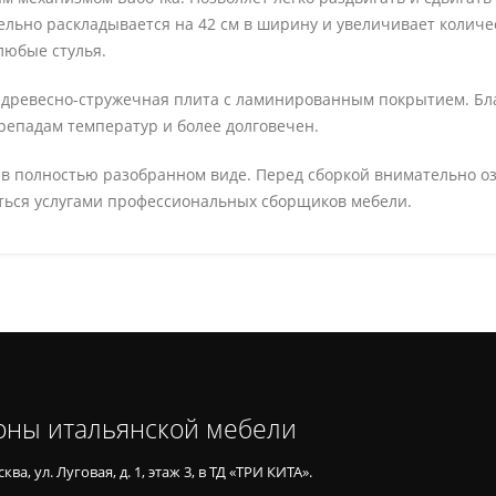
льно раскладывается на 42 см в ширину и увеличивает количе
любые стулья.
 древесно-стружечная плита с ламинированным покрытием. Бл
репадам температур и более долговечен.
ся в полностью разобранном виде. Перед сборкой внимательно о
ться услугами профессиональных сборщиков мебели.
оны итальянской мебели
ква, ул. Луговая, д. 1, этаж 3, в ТД «ТРИ КИТА».