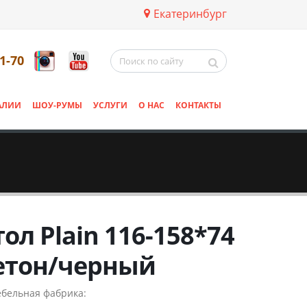
Екатеринбург
11-70
АЛИИ
ШОУ-РУМЫ
УСЛУГИ
О НАС
КОНТАКТЫ
тол Plain 116-158*74
етон/черный
бельная фабрика: