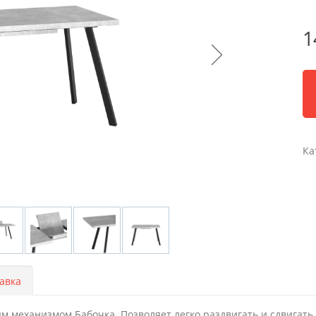
1
Ка
авка
м механизмом Бабочка. Позволяет легко раздвигать и сдвигат