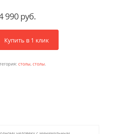
4 990 руб.
Купить в 1 клик
тегория:
столы
,
столы
.
ь одному человеку с минимальным