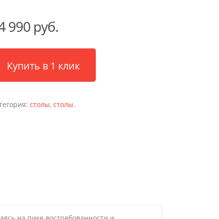
4 990 руб.
Купить в 1 клик
тегория:
столы
,
столы
.
аясь на пике востребованности и