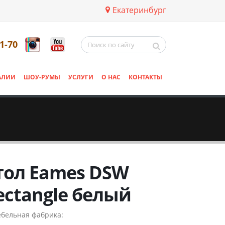
Екатеринбург
11-70
АЛИИ
ШОУ-РУМЫ
УСЛУГИ
О НАС
КОНТАКТЫ
тол Eames DSW
ectangle белый
бельная фабрика: