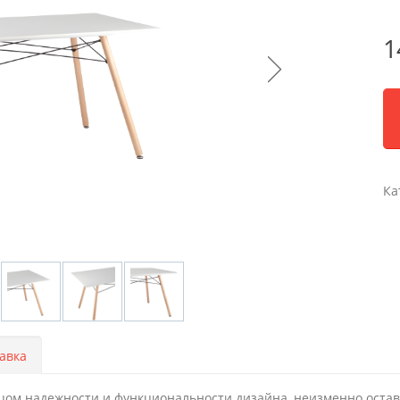
1
Ка
авка
цом надежности и функциональности дизайна, неизменно остав