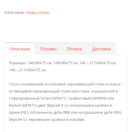
Категория:
столы
,
столы
.
Описание
Отзывы
Оплата
Доставка
Размеры: 140x80x75 см, 160x90x75 см, 140→217x90xh75 см,
140→217x90xh75 см.
Стол с основанием из ма́товой нержавеющей стали и ножка
в глянцевой нержавеющей стали или стали, окрашенной в
гофрированный титан (GFM11), графитовый (GFM69) или
белый (GFM71) цвет. Версия А со скошенными краями в
орехе (NC), обоженном дубе (RB) или натуральном дубе (RN).
Версия S с неровными краями в массиве.