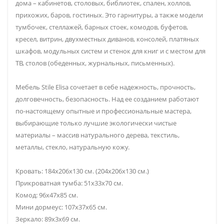
дома – кабинетов, столовых, библиотек, спален, холлов,
прихожих, баров, гостиных. Это гарнитуры, а также модели
тумбочек, стеллажей, барных стоек, комодов, буфетов,
кресел, витрин, двухместных диванов, консолей, платяных
шкафов, модульных систем и стенок для книг и с местом для
ТВ, столов (обеденных, журнальных, письменных).
Мебель Stile Elisa сочетает в себе надежность, прочность,
долговечность, безопасность. Над ее созданием работают
по-настоящему опытные и профессиональные мастера,
выбирающие только лучшие экологически чистые
материалы – массив натурального дерева, текстиль,
металлы, стекло, натуральную кожу.
Кровать: 184х206х130 см. (204х206х130 см.)
Прикроватная тумба: 51х33х70 см.
Комод: 96х47х85 см.
Мини дормеус: 107х37х65 см.
Зеркало: 89х3х69 см.