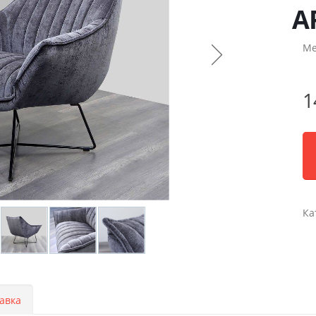
A
Ме
1
Ка
авка