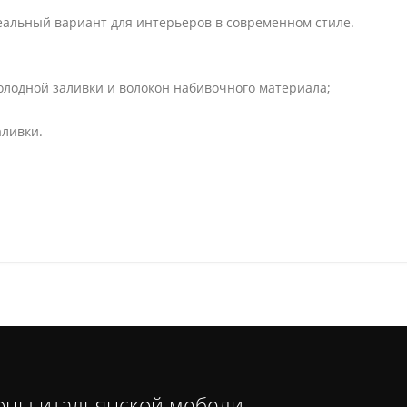
деальный вариант для интерьеров в современном стиле.
олодной заливки и волокон набивочного материала;
аливки.
оны итальянской мебели