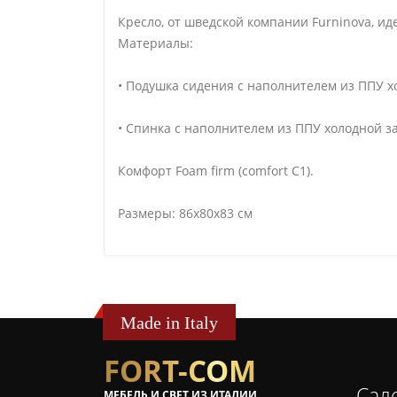
Кресло, от шведской компании Furninova, и
Материалы:
• Подушка сидения с наполнителем из ППУ х
• Спинка с наполнителем из ППУ холодной з
Комфорт Foam firm (comfort C1).
Размеры: 86x80x83 см
Made in Italy
FORT-COM
Сал
МЕБЕЛЬ И СВЕТ ИЗ ИТАЛИИ