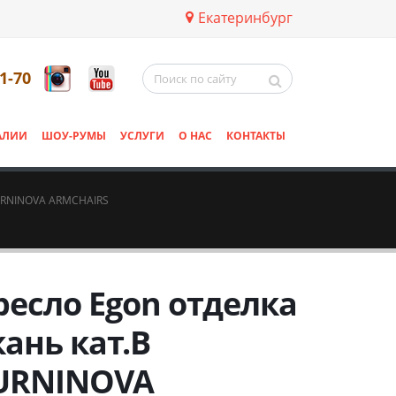
Екатеринбург
11-70
АЛИИ
ШОУ-РУМЫ
УСЛУГИ
О НАС
КОНТАКТЫ
URNINOVA ARMCHAIRS
ресло Egon отделка
кань кат.B
URNINOVA