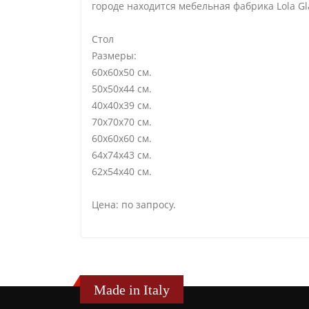
городе находится мебельная фабрика Lola G
Стол
Размеры:
60х60х50 см.
50х50х44 см.
40х40х39 см.
70х70х70 см.
60х60х60 см.
64х74х43 см.
62х54х40 см.
Цена: по запросу.
Made in Italy