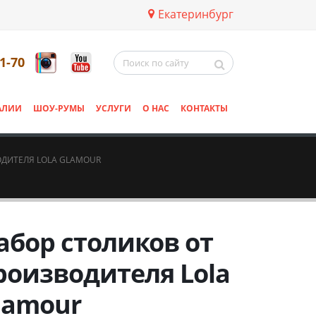
Екатеринбург
11-70
АЛИИ
ШОУ-РУМЫ
УСЛУГИ
О НАС
КОНТАКТЫ
ОДИТЕЛЯ LOLA GLAMOUR
абор столиков от
роизводителя Lola
lamour