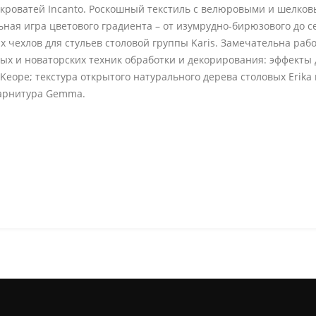
кроватей Incanto. Роскошный текстиль с велюровыми и шелко
ьная игра цветового градиента – от изумрудно-бирюзового до 
х чехлов для стульев столовой группы Karis. Замечательна рабо
ных и новаторских техник обработки и декорирования: эффект
Keope; текстура открытого натурального дерева столовых Еrika
 гарнитура Gemma.