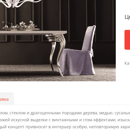
Ц
Ка
авка
ллом, стеклом и драгоценными породами дерева, медью, сусал
ожей искусной выделки с винтажными и глэм-эффектами, изыс
дый концепт привносит в интерьер особую, неповторимую хари