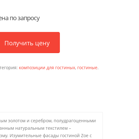
ена по запросу
Получить цену
тегория:
композиции для гостиных
,
гостиные
.
ьным золотом и серебром, полудрагоценными
канным натуральным текстилем –
зму. Изумительные фасады гостиной Zoe с