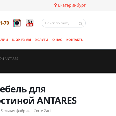
Екатеринбург
11-70
АЛИИ
ШОУ-РУМЫ
УСЛУГИ
О НАС
КОНТАКТЫ
ОЙ ANTARES
ебель для
остиной ANTARES
бельная фабрика:
Corte Zari