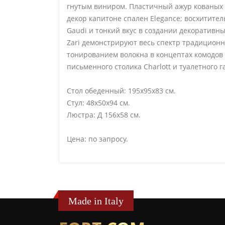
гнутым виниром. Пластичный ажур кованых 
декор капитоне спален Еlegance; восхитител
Gaudi и тонкий вкус в создании декоративны
Zari демонстрируют весь спектр традицион
тонированием волокна в концептах комодов 
письменного столика Сharlott и туалетного
Стол обеденный: 195х95х83 см.
Стул: 48х50х94 см.
Люстра: Д 156х58 см.
Цена: по запросу.
Made in Italy