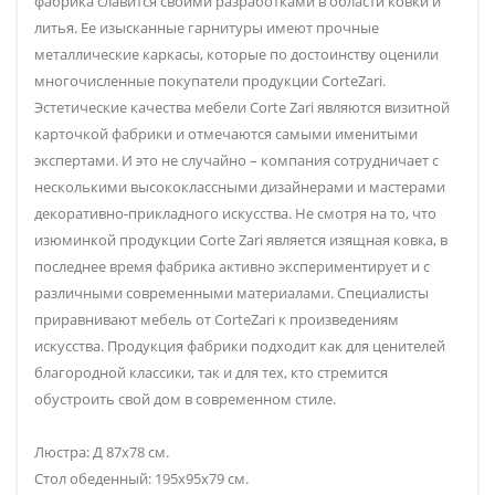
фабрика славится своими разработками в области ковки и
литья. Ее изысканные гарнитуры имеют прочные
металлические каркасы, которые по достоинству оценили
многочисленные покупатели продукции CorteZari.
Эстетические качества мебели Corte Zari являются визитной
карточкой фабрики и отмечаются самыми именитыми
экспертами. И это не случайно – компания сотрудничает с
несколькими высококлассными дизайнерами и мастерами
декоративно-прикладного искусства. Не смотря на то, что
изюминкой продукции Corte Zari является изящная ковка, в
последнее время фабрика активно экспериментирует и с
различными современными материалами. Специалисты
приравнивают мебель от CorteZari к произведениям
искусства. Продукция фабрики подходит как для ценителей
благородной классики, так и для тех, кто стремится
обустроить свой дом в современном стиле.
Люстра: Д 87х78 см.
Стол обеденный: 195х95х79 см.